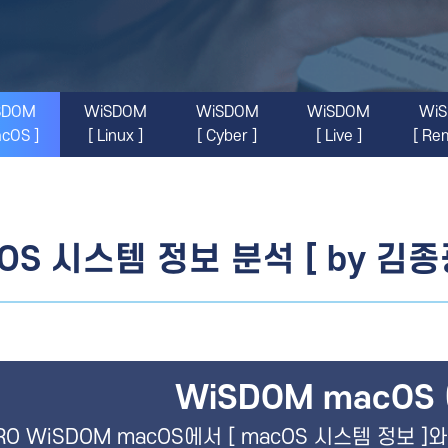
SDOM
WiSDOM
WiSDOM
WiSDOM
Wi
acOS ]
[ Linux ]
[ Cyber ]
[ Live ]
[ Re
OS 시스템 정보 분석 [ by 김종
WiSDOM macO
RO WiSDOM macOS에서 [ macOS 시스템 정