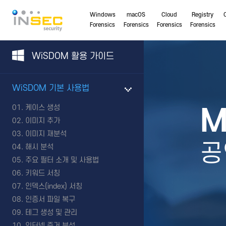
Windows
macOS
Cloud
Registry
Forensics
Forensics
Forensics
Forensics
WiSDOM 활용 가이드
WiSDOM 기본 사용법
케이스 생성
M
이미지 추가
이미지 재분석
공
해시 분석
주요 필터 소개 및 사용법
키워드 서칭
인덱스(index) 서칭
인증서 파일 복구
테그 생성 및 관리
인터넷 증거 분석