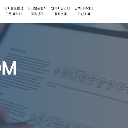
디지털포렌식
디지털포렌식
인섹시큐리티
인섹시큐리티
오픈 세미나
교육센터
강사소개
최신소식
OM