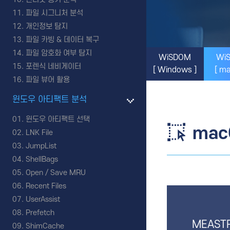
파일 시그니처 분석
개인정보 탐지
파일 카빙 & 데이터 복구
파일 암호화 여부 탐지
WiSDOM
Wi
포렌식 네비게이터
[ Windows ]
[ m
파일 뷰어 활용
윈도우 아티팩트 분석
윈도우 아티팩트 선택
mac
LNK File
JumpList
ShellBags
Open / Save MRU
Recent Files
UserAssist
Prefetch
MEAST
ShimCache