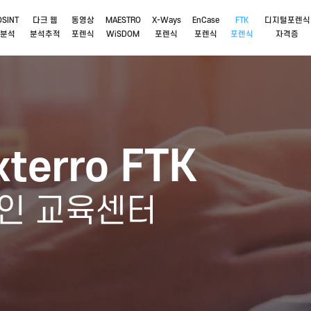
OSINT
다크 웹
동영상
MAESTRO
X-Ways
EnCase
FTK
디지털포렌식
분석
분석추적
포렌식
WiSDOM
포렌식
포렌식
포렌식
자격증
xterro FTK
인 교육센터