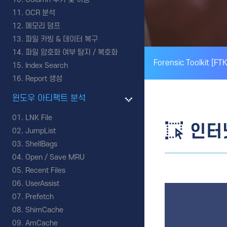
OCR 분석
메모리 덤프
파일 카빙 & 데이터 복구
파일 암호화 여부 탐지 / 복호화
Forensic Toolkit [FTK
Index Search
Report 생성
윈도우 아티팩트 분석
LNK File
인터넷
JumpList
ShellBags
Open / Save MRU
Recent Files
UserAssist
Prefetch
ShimCache
AmCache