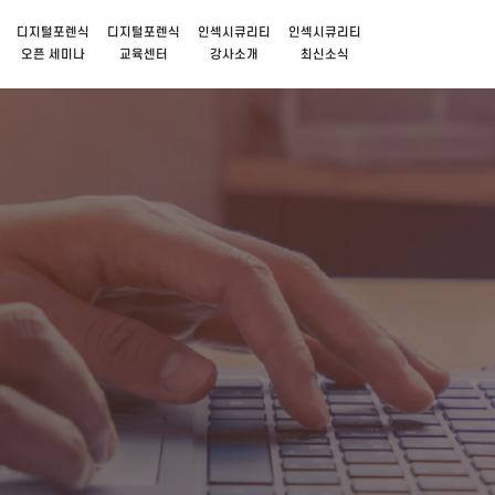
디지털포렌식
디지털포렌식
인섹시큐리티
인섹시큐리티
오픈 세미나
교육센터
강사소개
최신소식